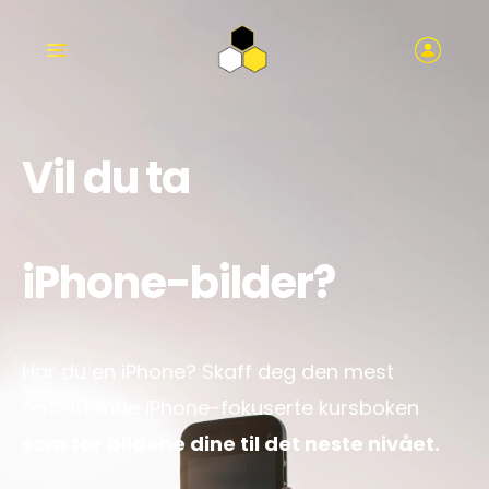
Vil du ta
iPhone-bilder?
Har du en iPhone? Skaff deg den mest
omfattende iPhone-fokuserte kursboken
som tar bildene dine til det neste nivået.