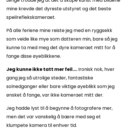
Lenge trodde jeg at det å skape kunst med bildene
mine krevde det dyreste utstyret og det beste
speilreflekskameraet.
På alle feriene mine reiste jeg med en ryggsekk
som veide like mye som datteren min, bare så jeg
kunne ta med meg det dyre kameraet mitt
for å
fange disse øyeblikkene.
Jeg kunne ikke tatt mer feil….
Ironisk nok, hver
gang jeg så utrolige steder, fantastiske
solnedganger eller bare viktige øyeblikk som jeg
ønsket å fange, var ikke kameraet mitt der.
Jeg hadde lyst til å begynne å fotografere mer,
men det var vanskelig å bære med seg et
klumpete kamera til enhver tid.