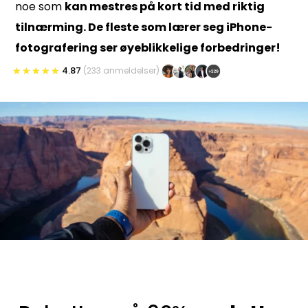
noe som
kan mestres på kort tid med riktig
tilnærming. De fleste
som lærer seg
iPhone-
fotografering ser øyeblikkelige forbedringer!
4.87
(233 anmeldelser)
★
★
★
★
★